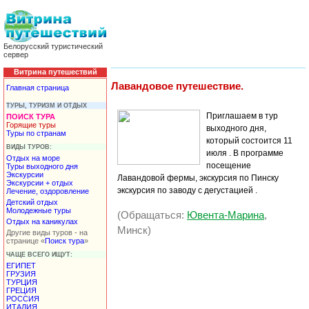
Белорусский туристический
сервер
Витрина путешествий
Лавандовое путешествие.
Главная страница
ТУРЫ, ТУРИЗМ И ОТДЫХ
Приглашаем в тур
ПОИСК ТУРА
Горящие туры
выходного дня,
Туры по странам
который состоится 11
ВИДЫ ТУРОВ:
июля . В программе
Отдых на море
посещение
Туры выходного дня
Экскурсии
Лавандовой фермы, экскурсия по Пинску
Экскурсии + отдых
экскурсия по заводу с дегустацией .
Лечение, оздоровление
Детский отдых
Молодежные туры
(Обращаться:
Ювента-Марина
,
Отдых на каникулах
Минск)
Другие виды туров - на
странице «
Поиск тура
»
ЧАЩЕ ВСЕГО ИЩУТ:
ЕГИПЕТ
ГРУЗИЯ
ТУРЦИЯ
ГРЕЦИЯ
РОССИЯ
ИТАЛИЯ