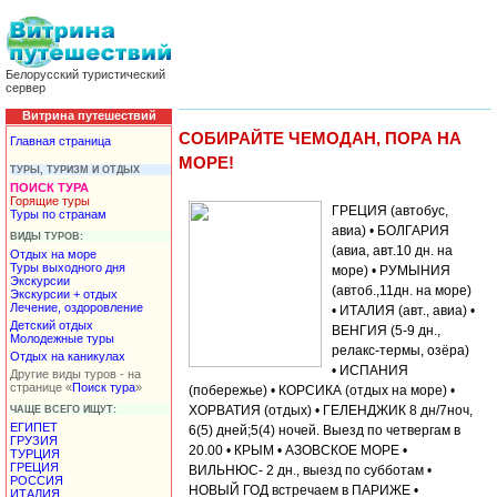
Белорусский туристический
сервер
Витрина путешествий
СОБИРАЙТЕ ЧЕМОДАН, ПОРА НА
Главная страница
МОРЕ!
ТУРЫ, ТУРИЗМ И ОТДЫХ
ПОИСК ТУРА
Горящие туры
ГРЕЦИЯ (автобус,
Туры по странам
авиа) • БОЛГАРИЯ
ВИДЫ ТУРОВ:
(авиа, авт.10 дн. на
Отдых на море
Туры выходного дня
море) • РУМЫНИЯ
Экскурсии
(автоб.,11дн. на море)
Экскурсии + отдых
Лечение, оздоровление
• ИТАЛИЯ (авт., авиа) •
Детский отдых
ВЕНГИЯ (5-9 дн.,
Молодежные туры
релакс-термы, озёра)
Отдых на каникулах
• ИСПАНИЯ
Другие виды туров - на
странице «
Поиск тура
»
(побережье) • КОРСИКА (отдых на море) •
ХОРВАТИЯ (отдых) • ГЕЛЕНДЖИК 8 дн/7ноч,
ЧАЩЕ ВСЕГО ИЩУТ:
ЕГИПЕТ
6(5) дней;5(4) ночей. Выезд по четвергам в
ГРУЗИЯ
20.00 • КРЫМ • АЗОВСКОЕ МОРЕ •
ТУРЦИЯ
ГРЕЦИЯ
ВИЛЬНЮС- 2 дн., выезд по субботам •
РОССИЯ
НОВЫЙ ГОД встречаем в ПАРИЖЕ •
ИТАЛИЯ