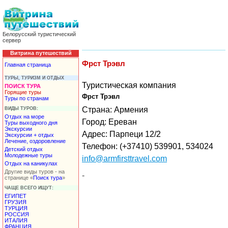
Белорусский туристический
сервер
Витрина путешествий
Фрст Трэвл
Главная страница
ТУРЫ, ТУРИЗМ И ОТДЫХ
Туристическая компания
ПОИСК ТУРА
Горящие туры
Фрст Трэвл
Туры по странам
Страна: Армения
ВИДЫ ТУРОВ:
Отдых на море
Город: Ереван
Туры выходного дня
Экскурсии
Адрес: Парпеци 12/2
Экскурсии + отдых
Лечение, оздоровление
Телефон: (+37410) 539901, 534024
Детский отдых
Молодежные туры
info@armfirsttravel.com
Отдых на каникулах
Другие виды туров - на
-
странице «
Поиск тура
»
ЧАЩЕ ВСЕГО ИЩУТ:
ЕГИПЕТ
ГРУЗИЯ
ТУРЦИЯ
РОССИЯ
ИТАЛИЯ
ФРАНЦИЯ