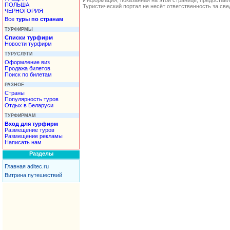
Информация, показанная на этой странице, предостав
ПОЛЬША
Туристический портал не несёт ответственность за с
ЧЕРНОГОРИЯ
Все
туры по странам
ТУРФИРМЫ
Списки турфирм
Новости турфирм
ТУРУСЛУГИ
Оформление виз
Продажа билетов
Поиск по билетам
РАЗНОЕ
Страны
Популярность туров
Отдых в Беларуси
ТУРФИРМАМ
Вход для турфирм
Размещение туров
Размещение рекламы
Написать нам
Разделы
Главная aditec.ru
Витрина путешествий