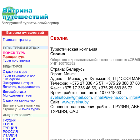
Белорусский туристический сервер
Витрина путешествий
Свэлна
Главная страница
ТУРЫ, ТУРИЗМ И ОТДЫХ
Туристическая компания
ПОИСК ТУРА
Свэлна
Горящие туры
Общество с дополнительной ответственностью «СВЭ
Туры по странам
УНП 100702832
ВИДЫ ТУРОВ:
Страна: Беларусь
Отдых на море
Город: Минск
Туры выходного дня
Адрес: г. Минск, ул. Кульман-3, ТЦ "COOLMA
Экскурсии
Экскурсии + отдых
Телефон: +375 17 336 46 57, +375 29 388 87 88,
Лечение, оздоровление
Факс: +375 17 336 46 56, +375 29 683 86 72
Детский отдых
Время работы: пон.-пятн. 10.00-18.00
Молодежные туры
svelnatour@gmail.com
,
irina@svelna.com
,
info@
Отдых на каникулах
Сайт:
www.svelna.by
Другие виды туров - на
Основные направления работы: ГРУЗИЯ, 
странице «
Поиск тура
»
ТУРЦИЯ, ОАЭ
ЧАЩЕ ВСЕГО ИЩУТ:
ГРУЗИЯ
ЕГИПЕТ
ТУРЦИЯ
РОССИЯ
ИТАЛИЯ
ГРЕЦИЯ