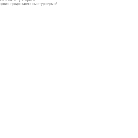
лена самой турфирмой.
ведения, предоставленные турфирмой