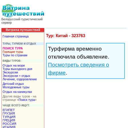
Белорусский туристический
сервер
Витрина путешествий
Тур: Китай - 323763
Главная страница
ТУРЫ, ТУРИЗМ И ОТДЫХ
Турфирма временно
ПОИСК ТУРА
Горящие туры
Туры по странам
отключила объявление.
ВИДЫ ТУРОВ:
Посмотреть сведения о
Отдых на море
Туры выходного дня
фирме
.
Экскурсии
Экскурсии + отдых
Лечение, оздоровление
Детский отдых
Молодежные туры
Отдых на каникулах
Другие виды туров - на
странице «
Поиск тура
»
ЧАЩЕ ВСЕГО ИЩУТ:
ЕГИПЕТ
ГРУЗИЯ
ТУРЦИЯ
ГРЕЦИЯ
РОССИЯ
ИТАЛИЯ