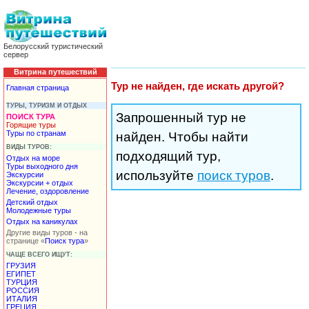
Белорусский туристический
сервер
Витрина путешествий
Тур не найден, где искать другой?
Главная страница
ТУРЫ, ТУРИЗМ И ОТДЫХ
Запрошенный тур не
ПОИСК ТУРА
Горящие туры
Туры по странам
найден. Чтобы найти
ВИДЫ ТУРОВ:
подходящий тур,
Отдых на море
Туры выходного дня
используйте
поиск туров
.
Экскурсии
Экскурсии + отдых
Лечение, оздоровление
Детский отдых
Молодежные туры
Отдых на каникулах
Другие виды туров - на
странице «
Поиск тура
»
ЧАЩЕ ВСЕГО ИЩУТ:
ГРУЗИЯ
ЕГИПЕТ
ТУРЦИЯ
РОССИЯ
ИТАЛИЯ
ГРЕЦИЯ