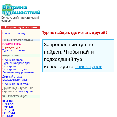
Белорусский туристический
сервер
Витрина путешествий
Тур не найден, где искать другой?
Главная страница
ТУРЫ, ТУРИЗМ И ОТДЫХ
Запрошенный тур не
ПОИСК ТУРА
Горящие туры
Туры по странам
найден. Чтобы найти
ВИДЫ ТУРОВ:
подходящий тур,
Отдых на море
Туры выходного дня
используйте
поиск туров
.
Экскурсии
Экскурсии + отдых
Лечение, оздоровление
Детский отдых
Молодежные туры
Отдых на каникулах
Другие виды туров - на
странице «
Поиск тура
»
ЧАЩЕ ВСЕГО ИЩУТ:
ЕГИПЕТ
ГРУЗИЯ
ТУРЦИЯ
ГРЕЦИЯ
РОССИЯ
ИТАЛИЯ