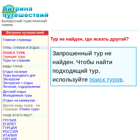
Белорусский туристический
сервер
Витрина путешествий
Тур не найден, где искать другой?
Главная страница
ТУРЫ, ТУРИЗМ И ОТДЫХ
Запрошенный тур не
ПОИСК ТУРА
Горящие туры
Туры по странам
найден. Чтобы найти
ВИДЫ ТУРОВ:
подходящий тур,
Отдых на море
Туры выходного дня
используйте
поиск туров
.
Экскурсии
Экскурсии + отдых
Лечение, оздоровление
Детский отдых
Молодежные туры
Отдых на каникулах
Другие виды туров - на
странице «
Поиск тура
»
ЧАЩЕ ВСЕГО ИЩУТ:
ГРУЗИЯ
ЕГИПЕТ
ТУРЦИЯ
РОССИЯ
ИТАЛИЯ
ГРЕЦИЯ