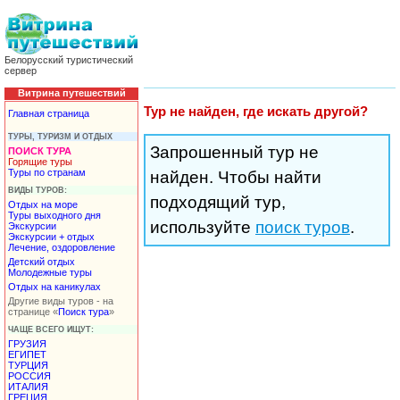
Белорусский туристический
сервер
Витрина путешествий
Тур не найден, где искать другой?
Главная страница
ТУРЫ, ТУРИЗМ И ОТДЫХ
Запрошенный тур не
ПОИСК ТУРА
Горящие туры
Туры по странам
найден. Чтобы найти
ВИДЫ ТУРОВ:
подходящий тур,
Отдых на море
Туры выходного дня
используйте
поиск туров
.
Экскурсии
Экскурсии + отдых
Лечение, оздоровление
Детский отдых
Молодежные туры
Отдых на каникулах
Другие виды туров - на
странице «
Поиск тура
»
ЧАЩЕ ВСЕГО ИЩУТ:
ГРУЗИЯ
ЕГИПЕТ
ТУРЦИЯ
РОССИЯ
ИТАЛИЯ
ГРЕЦИЯ