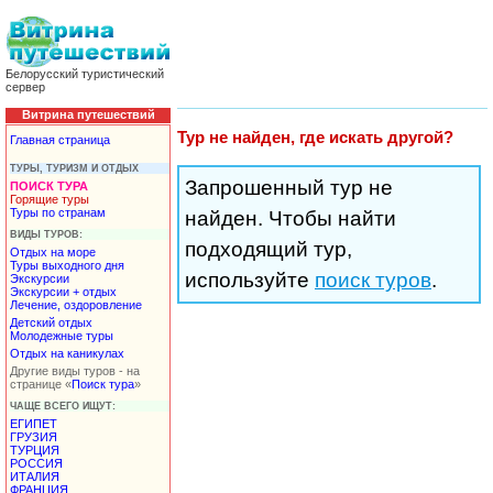
Белорусский туристический
сервер
Витрина путешествий
Тур не найден, где искать другой?
Главная страница
ТУРЫ, ТУРИЗМ И ОТДЫХ
Запрошенный тур не
ПОИСК ТУРА
Горящие туры
Туры по странам
найден. Чтобы найти
ВИДЫ ТУРОВ:
подходящий тур,
Отдых на море
Туры выходного дня
используйте
поиск туров
.
Экскурсии
Экскурсии + отдых
Лечение, оздоровление
Детский отдых
Молодежные туры
Отдых на каникулах
Другие виды туров - на
странице «
Поиск тура
»
ЧАЩЕ ВСЕГО ИЩУТ:
ЕГИПЕТ
ГРУЗИЯ
ТУРЦИЯ
РОССИЯ
ИТАЛИЯ
ФРАНЦИЯ