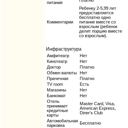
Платно
питание
Ребенку 2-5,99 лет
предоставляется
бесплатно одно
Комментарии
питание вместе со
взрослым (ребенок
делит порцию вместе
со взрослым).
Инфраструктура
Амфитеатр
Нет
Кинотеатр
Нет
Доктор
Платно
Обмен валюты
Нет
Прачечная
Платно
TV room
Есть
Магазины
Нет
Банкомат
Нет
Отель
Master Card, Visa,
принимает
American Express,
кредитные
Diner's Club
карты
Автомобильная
Бесплатно
парковка