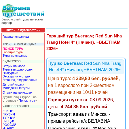
Белорусский туристический
сервер
Витрина путешествий
Горящий тур Вьетнам; Red Sun Nha
Главная страница
Trang Hotel 4* (Нячанг). ~ВЬЕТНАМ
ТУРЫ, ТУРИЗМ И ОТДЫХ
2026~
ПОИСК ТУРА
Горящие туры
Туры по странам
ВИДЫ ТУРОВ:
Тур во Вьетнам
: Red Sun Nha Trang
Отдых на море
Hotel 4* (Нячанг); ~ВЬЕТНАМ 2026~
Туры выходного дня
Экскурсии
Экскурсии + отдых
Цена тура:
4 339,80 бел. рублей
,
Лечение, оздоровление
Детский отдых
на 1 взрослого при 2-хместном
Молодежные туры
размещении на 10/11 ночей
Отдых на каникулах
Другие виды туров - на
Горящая путевка:
08.09.2026,
странице «
Поиск тура
»
цена:
4 244,35 бел. рублей
ЧАЩЕ ВСЕГО ИЩУТ:
ЕГИПЕТ
Транспорт:
авиа
из Минска ~
ГРУЗИЯ
ТУРЦИЯ
прямые рейсы а/к БЕЛАВИА
ГРЕЦИЯ
РОССИЯ
Проживание:
отель 4*
Red Sun
ИТАЛИЯ