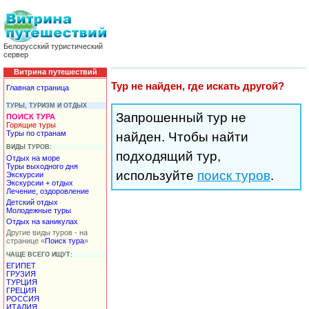
Белорусский туристический
сервер
Витрина путешествий
Тур не найден, где искать другой?
Главная страница
ТУРЫ, ТУРИЗМ И ОТДЫХ
Запрошенный тур не
ПОИСК ТУРА
Горящие туры
Туры по странам
найден. Чтобы найти
ВИДЫ ТУРОВ:
подходящий тур,
Отдых на море
Туры выходного дня
используйте
поиск туров
.
Экскурсии
Экскурсии + отдых
Лечение, оздоровление
Детский отдых
Молодежные туры
Отдых на каникулах
Другие виды туров - на
странице «
Поиск тура
»
ЧАЩЕ ВСЕГО ИЩУТ:
ЕГИПЕТ
ГРУЗИЯ
ТУРЦИЯ
ГРЕЦИЯ
РОССИЯ
ИТАЛИЯ