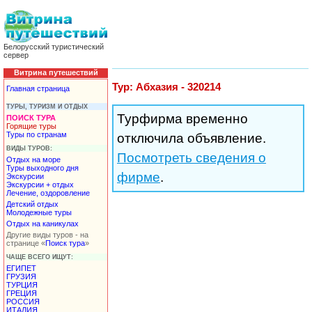
Белорусский туристический
сервер
Витрина путешествий
Тур: Абхазия - 320214
Главная страница
ТУРЫ, ТУРИЗМ И ОТДЫХ
Турфирма временно
ПОИСК ТУРА
Горящие туры
Туры по странам
отключила объявление.
ВИДЫ ТУРОВ:
Посмотреть сведения о
Отдых на море
Туры выходного дня
фирме
.
Экскурсии
Экскурсии + отдых
Лечение, оздоровление
Детский отдых
Молодежные туры
Отдых на каникулах
Другие виды туров - на
странице «
Поиск тура
»
ЧАЩЕ ВСЕГО ИЩУТ:
ЕГИПЕТ
ГРУЗИЯ
ТУРЦИЯ
ГРЕЦИЯ
РОССИЯ
ИТАЛИЯ