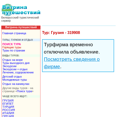
Белорусский туристический
сервер
Витрина путешествий
Тур: Грузия - 319908
Главная страница
ТУРЫ, ТУРИЗМ И ОТДЫХ
Турфирма временно
ПОИСК ТУРА
Горящие туры
Туры по странам
отключила объявление.
ВИДЫ ТУРОВ:
Посмотреть сведения о
Отдых на море
Туры выходного дня
фирме
.
Экскурсии
Экскурсии + отдых
Лечение, оздоровление
Детский отдых
Молодежные туры
Отдых на каникулах
Другие виды туров - на
странице «
Поиск тура
»
ЧАЩЕ ВСЕГО ИЩУТ:
ГРУЗИЯ
ЕГИПЕТ
ТУРЦИЯ
РОССИЯ
ИТАЛИЯ
ГРЕЦИЯ