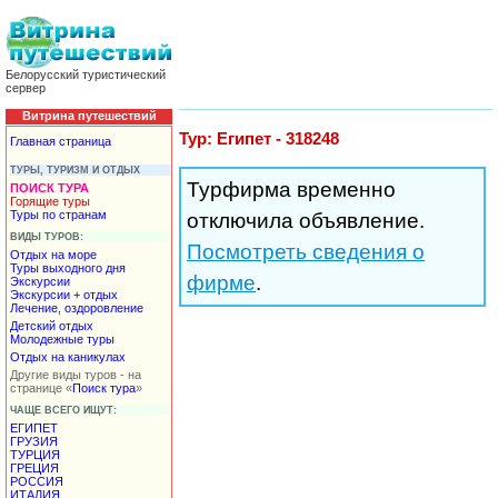
Белорусский туристический
сервер
Витрина путешествий
Тур: Египет - 318248
Главная страница
ТУРЫ, ТУРИЗМ И ОТДЫХ
Турфирма временно
ПОИСК ТУРА
Горящие туры
Туры по странам
отключила объявление.
ВИДЫ ТУРОВ:
Посмотреть сведения о
Отдых на море
Туры выходного дня
фирме
.
Экскурсии
Экскурсии + отдых
Лечение, оздоровление
Детский отдых
Молодежные туры
Отдых на каникулах
Другие виды туров - на
странице «
Поиск тура
»
ЧАЩЕ ВСЕГО ИЩУТ:
ЕГИПЕТ
ГРУЗИЯ
ТУРЦИЯ
ГРЕЦИЯ
РОССИЯ
ИТАЛИЯ