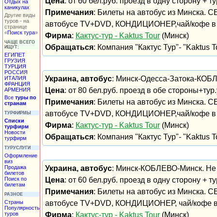
Цена
: от 60 бел.руб. проезд в одну сторону + т
Отдых на
каникулах
Примечания
: Билеты на автобус из Минска. 
Другие виды
туров - на
автобусе TV+DVD, КОНДИЦИОНЕР,чай/кофе в 
странице
«
Поиск тура
»
Фирма
:
Кактус-тур - Kaktus Tour
(Минск)
ЧАЩЕ ВСЕГО
Обращаться
: Компания "Кактус Тур"- "Kaktus To
ИЩУТ:
ЕГИПЕТ
ГРУЗИЯ
ТУРЦИЯ
РОССИЯ
Украина, автобус
: Минск-Одесса-Затока-КОБЛ
ИТАЛИЯ
ФРАНЦИЯ
Цена
: от 80 бел.руб. проезд в обе стороны+тур
АРМЕНИЯ
Все
туры по
Примечания
: Билеты на автобус из Минска. 
странам
автобусе TV+DVD, КОНДИЦИОНЕР,чай/кофе в 
ТУРФИРМЫ
Списки
Фирма
:
Кактус-тур - Kaktus Tour
(Минск)
турфирм
Новости
Обращаться
: Компания "Кактус Тур"- "Kaktus To
турфирм
ТУРУСЛУГИ
Оформление
виз
Продажа
Украина, автобус
: Минск-КОБЛЕВО-Минск. Не
билетов
Поиск по
Цена
: от 60 бел.руб. проезд в одну сторону + т
билетам
Примечания
: Билеты на автобус из Минска. 
РАЗНОЕ
Страны
автобусе TV+DVD, КОНДИЦИОНЕР, чай/кофе в
Популярность
туров
Фирма
:
Кактус-тур - Kaktus Tour
(Минск)