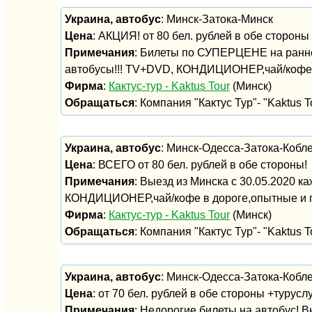
Украина, автобус
: Минск-Затока-Минск
Цена
: АКЦИЯ! от 80 бел. рублей в обе стороны
Примечания
: Билеты по СУПЕРЦЕНЕ на ранне
автобусы!!! TV+DVD, КОНДИЦИОНЕР,чай/кофе 
Фирма
:
Кактус-тур - Kaktus Tour
(Минск)
Обращаться
: Компания "Кактус Тур"- "Kaktus To
Украина, автобус
: Минск-Одесса-Затока-Кобл
Цена
: ВСЕГО от 80 бел. рублей в обе стороны!
Примечания
: Выезд из Минска с 30.05.2020 к
КОНДИЦИОНЕР,чай/кофе в дороге,опытные и 
Фирма
:
Кактус-тур - Kaktus Tour
(Минск)
Обращаться
: Компания "Кактус Тур"- "Kaktus To
Украина, автобус
: Минск-Одесса-Затока-Кобл
Цена
: от 70 бел. рублей в обе стороны +турусл
Примечания
: Недорогие билеты на автобус! В