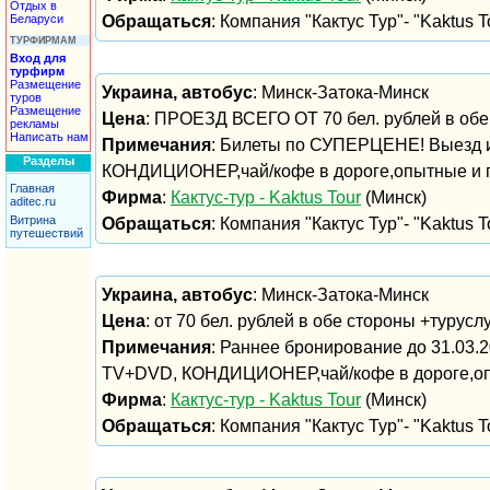
Отдых в
Беларуси
Обращаться
: Компания "Кактус Тур"- "Kaktus To
ТУРФИРМАМ
Вход для
турфирм
Размещение
Украина, автобус
: Минск-Затока-Минск
туров
Размещение
Цена
: ПРОЕЗД ВСЕГО ОТ 70 бел. рублей в обе 
рекламы
Написать нам
Примечания
: Билеты по СУПЕРЦЕНЕ! Выезд из
Разделы
КОНДИЦИОНЕР,чай/кофе в дороге,опытные и 
Главная
Фирма
:
Кактус-тур - Kaktus Tour
(Минск)
aditec.ru
Витрина
Обращаться
: Компания "Кактус Тур"- "Kaktus To
путешествий
Украина, автобус
: Минск-Затока-Минск
Цена
: от 70 бел. рублей в обе стороны +турусл
Примечания
: Раннее бронирование до 31.03.2
TV+DVD, КОНДИЦИОНЕР,чай/кофе в дороге,оп
Фирма
:
Кактус-тур - Kaktus Tour
(Минск)
Обращаться
: Компания "Кактус Тур"- "Kaktus To