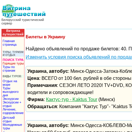
Белорусский туристический
сервер
Витрина
путешествий
Билеты в Украину
Главная
страница
Найдено объявлений по продаже билетов: 40. П
ТУРЫ, ТУРИЗМ
И ОТДЫХ
Изменить условия поиска объявлений по прода
ПОИСК ТУРА
Горящие туры
Туры по
странам
Украина, автобус
: Минск-Одесса-Затока-Кобл
ВИДЫ ТУРОВ:
Цена
: ВСЕГО от 100 бел. рублей в обе стороны
Отдых на
море
Примечания
: СЕЗОН ЛЕТО 2020! TV+DVD, К
Туры
выходного
водители и сопровождающие!
дня
Экскурсии
Фирма
:
Кактус-тур - Kaktus Tour
(Минск)
Экскурсии +
отдых
Обращаться
: Компания "Кактус Тур"- "Kaktus To
Лечение,
оздоровление
Детский
отдых
Молодежные
Украина, автобус
: Минск-Одесса-КОБЛЕВО-Ми
туры