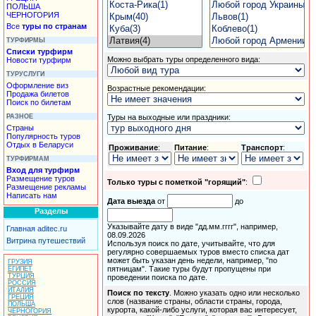
ПОЛЬША
ЧЕРНОГОРИЯ
Все
туры по странам
ТУРФИРМЫ
Списки турфирм
Можно выбрать
туры
определенного вида:
Новости турфирм
ТУРУСЛУГИ
Оформление виз
Возрастные рекомендации:
Продажа билетов
Поиск по билетам
РАЗНОЕ
Туры
на выходные или праздники:
Страны
Популярность туров
Отдых в Беларуси
Проживание
:
Питание
:
Транспорт
:
ТУРФИРМАМ
Вход для турфирм
Размещение туров
Только туры с пометкой "горящий"
:
Размещение рекламы
Написать нам
Дата выезда
от
до
Разделы
Указывайте дату в виде "дд.мм.гггг", например,
Главная aditec.ru
08.09.2026
Витрина путешествий
Используя поиск по дате, учитывайте, что для
регулярно совершаемых туров вместо списка дат
может быть указан день недели, например, "по
ГРУЗИЯ
пятницам". Такие туры будут пропущены при
ЕГИПЕТ
ТУРЦИЯ
проведении поиска по дате.
РОССИЯ
ИТАЛИЯ
Поиск по тексту
. Можно указать одно или несколько
ГРЕЦИЯ
слов (название страны, области страны, города,
ПОЛЬША
курорта, какой-либо услуги, которая вас интересует,
ЧЕРНОГОРИЯ