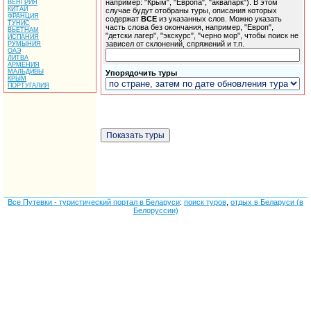
например: "Крым", "Европа", "аквапарк"). В этом
ВЕНГРИЯ
КИТАЙ
случае будут отобраны туры, описания которых
ФРАНЦИЯ
содержат
ВСЕ
из указанных слов. Можно указать
ТУНИС
часть слова без окончания, например, "Европ",
ВЬЕТНАМ
"детски лагер", "экскурс", "черно мор", чтобы поиск не
ИСПАНИЯ
зависел от склонений, спряжений и т.п.
РУМЫНИЯ
ОАЭ
ЛИТВА
АРМЕНИЯ
МАЛЬДИВЫ
Упорядочить туры
КРЫМ
ПОРТУГАЛИЯ
Все Путевки - туристический портал в Беларуси
:
поиск туров
,
отдых в Беларуси (в
Белоруссии)