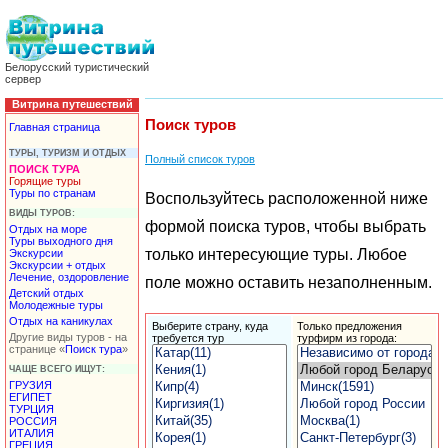
Белорусский туристический
сервер
Витрина путешествий
Поиск туров
Главная страница
ТУРЫ, ТУРИЗМ И ОТДЫХ
Полный список туров
ПОИСК ТУРА
Горящие туры
Туры по странам
Воспользуйтесь расположенной ниже
ВИДЫ ТУРОВ:
формой поиска туров, чтобы выбрать
Отдых на море
Туры выходного дня
только интересующие туры. Любое
Экскурсии
Экскурсии + отдых
Лечение, оздоровление
поле можно оставить незаполненным.
Детский отдых
Молодежные туры
Отдых на каникулах
Выберите страну, куда
Только
предложения
Другие виды туров - на
требуется тур
турфирм
из города:
странице «
Поиск тура
»
ЧАЩЕ ВСЕГО ИЩУТ:
ГРУЗИЯ
ЕГИПЕТ
ТУРЦИЯ
РОССИЯ
ИТАЛИЯ
ГРЕЦИЯ