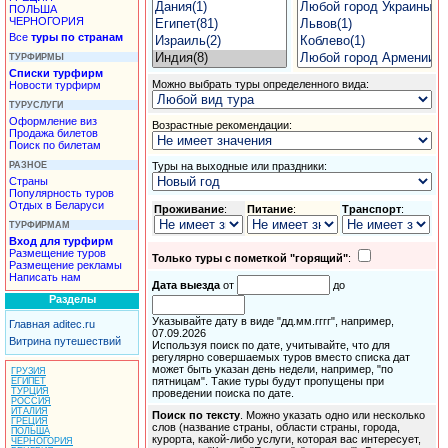
ПОЛЬША
ЧЕРНОГОРИЯ
Все
туры по странам
ТУРФИРМЫ
Списки турфирм
Можно выбрать
туры
определенного вида:
Новости турфирм
ТУРУСЛУГИ
Оформление виз
Возрастные рекомендации:
Продажа билетов
Поиск по билетам
РАЗНОЕ
Туры
на выходные или праздники:
Страны
Популярность туров
Отдых в Беларуси
Проживание
:
Питание
:
Транспорт
:
ТУРФИРМАМ
Вход для турфирм
Размещение туров
Только туры с пометкой "горящий"
:
Размещение рекламы
Написать нам
Дата выезда
от
до
Разделы
Указывайте дату в виде "дд.мм.гггг", например,
Главная aditec.ru
07.09.2026
Витрина путешествий
Используя поиск по дате, учитывайте, что для
регулярно совершаемых туров вместо списка дат
может быть указан день недели, например, "по
ГРУЗИЯ
пятницам". Такие туры будут пропущены при
ЕГИПЕТ
ТУРЦИЯ
проведении поиска по дате.
РОССИЯ
ИТАЛИЯ
Поиск по тексту
. Можно указать одно или несколько
ГРЕЦИЯ
слов (название страны, области страны, города,
ПОЛЬША
курорта, какой-либо услуги, которая вас интересует,
ЧЕРНОГОРИЯ