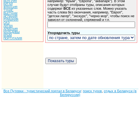
например: "Крым", "Европа", "аквапарк"). В этом
ВЕНГРИЯ
КИТАЙ
случае будут отобраны туры, описания которых
ФРАНЦИЯ
содержат
ВСЕ
из указанных слов. Можно указать
ТУНИС
часть слова без окончания, например, "Европ",
ВЬЕТНАМ
"детски лагер", "экскурс", "черно мор", чтобы поиск не
ИСПАНИЯ
зависел от склонений, спряжений и т.п.
РУМЫНИЯ
ОАЭ
ЛИТВА
АРМЕНИЯ
МАЛЬДИВЫ
Упорядочить туры
КРЫМ
ПОРТУГАЛИЯ
Все Путевки - туристический портал в Беларуси
:
поиск туров
,
отдых в Беларуси (в
Белоруссии)