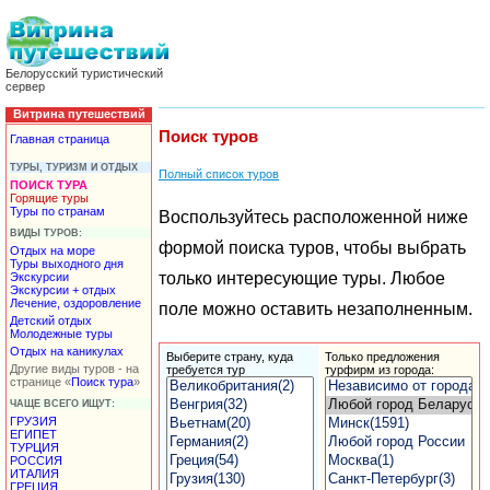
Белорусский туристический
сервер
Витрина путешествий
Поиск туров
Главная страница
ТУРЫ, ТУРИЗМ И ОТДЫХ
Полный список туров
ПОИСК ТУРА
Горящие туры
Туры по странам
Воспользуйтесь расположенной ниже
ВИДЫ ТУРОВ:
формой поиска туров, чтобы выбрать
Отдых на море
Туры выходного дня
только интересующие туры. Любое
Экскурсии
Экскурсии + отдых
Лечение, оздоровление
поле можно оставить незаполненным.
Детский отдых
Молодежные туры
Отдых на каникулах
Выберите страну, куда
Только
предложения
Другие виды туров - на
требуется тур
турфирм
из города:
странице «
Поиск тура
»
ЧАЩЕ ВСЕГО ИЩУТ:
ГРУЗИЯ
ЕГИПЕТ
ТУРЦИЯ
РОССИЯ
ИТАЛИЯ
ГРЕЦИЯ