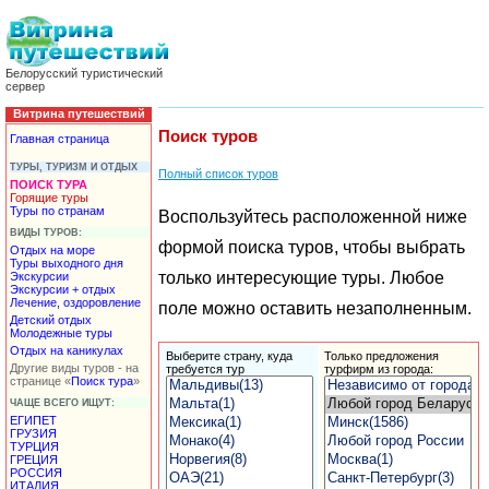
Белорусский туристический
сервер
Витрина путешествий
Поиск туров
Главная страница
ТУРЫ, ТУРИЗМ И ОТДЫХ
Полный список туров
ПОИСК ТУРА
Горящие туры
Туры по странам
Воспользуйтесь расположенной ниже
ВИДЫ ТУРОВ:
формой поиска туров, чтобы выбрать
Отдых на море
Туры выходного дня
только интересующие туры. Любое
Экскурсии
Экскурсии + отдых
Лечение, оздоровление
поле можно оставить незаполненным.
Детский отдых
Молодежные туры
Отдых на каникулах
Выберите страну, куда
Только
предложения
Другие виды туров - на
требуется тур
турфирм
из города:
странице «
Поиск тура
»
ЧАЩЕ ВСЕГО ИЩУТ:
ЕГИПЕТ
ГРУЗИЯ
ТУРЦИЯ
ГРЕЦИЯ
РОССИЯ
ИТАЛИЯ