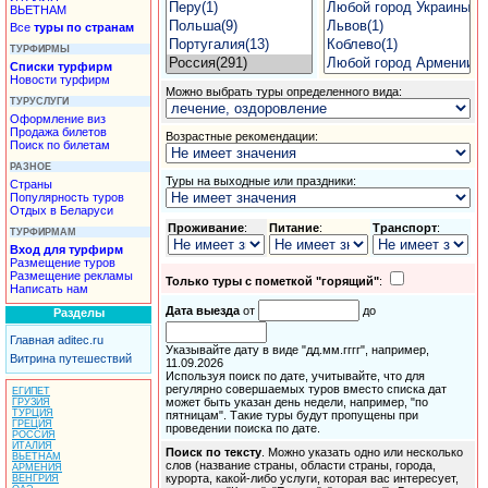
ВЬЕТНАМ
Все
туры по странам
ТУРФИРМЫ
Списки турфирм
Новости турфирм
Можно выбрать
туры
определенного вида:
ТУРУСЛУГИ
Оформление виз
Продажа билетов
Возрастные рекомендации:
Поиск по билетам
РАЗНОЕ
Туры
на выходные или праздники:
Страны
Популярность туров
Отдых в Беларуси
Проживание
:
Питание
:
Транспорт
:
ТУРФИРМАМ
Вход для турфирм
Размещение туров
Размещение рекламы
Только туры с пометкой "горящий"
:
Написать нам
Дата выезда
от
до
Разделы
Главная aditec.ru
Указывайте дату в виде "дд.мм.гггг", например,
Витрина путешествий
11.09.2026
Используя поиск по дате, учитывайте, что для
регулярно совершаемых туров вместо списка дат
ЕГИПЕТ
может быть указан день недели, например, "по
ГРУЗИЯ
ТУРЦИЯ
пятницам". Такие туры будут пропущены при
ГРЕЦИЯ
проведении поиска по дате.
РОССИЯ
ИТАЛИЯ
Поиск по тексту
. Можно указать одно или несколько
ВЬЕТНАМ
слов (название страны, области страны, города,
АРМЕНИЯ
курорта, какой-либо услуги, которая вас интересует,
ВЕНГРИЯ