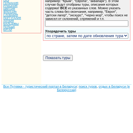
ОАЭ
например: "Крым", "Европа", "аквапарк"). В этом
ГЕРМАНИЯ
случае будут отобраны туры, описания которых
РУМЫНИЯ
содержат
ВСЕ
из указанных слов. Можно указать
ШВЕЦИЯ
часть слова без окончания, например, "Европ",
ФРАНЦИЯ
"детски лагер", "экскурс", "черно мор", чтобы поиск не
СЛОВАКИЯ
ПОРТУГАЛИЯ
зависел от склонений, спряжений и т.п.
ЛАТВИЯ
МАЛЬДИВЫ
ПОЛЬША
КИТАЙ
Упорядочить туры
Все Путевки - туристический портал в Беларуси
:
поиск туров
,
отдых в Беларуси (в
Белоруссии)