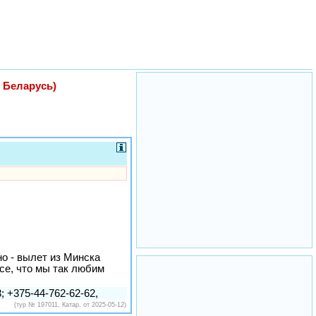
, Беларусь)
о - вылет из Минска
се, что мы так любим
; +375-44-762-62-62,
(тур № 197011, Катар, от 2025-05-12)