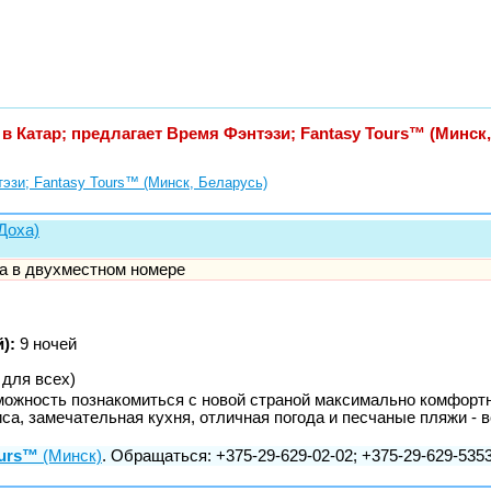
ы в Катар; предлагает Время Фэнтэзи; Fantasy Tours™ (Минск
эзи; Fantasy Tours™ (Минск, Беларусь)
(Доха)
ка в двухместном номере
):
9 ночей
 для всех)
можность познакомиться с новой страной максимально комфортн
а, замечательная кухня, отличная погода и песчаные пляжи - в
ours™
(Минск)
. Обращаться: +375-29-629-02-02; +375-29-629-5353