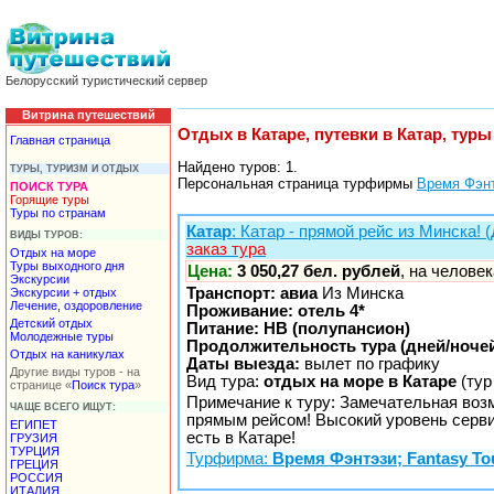
Белорусский туристический сервер
Витрина путешествий
Отдых в Катаре, путевки в Катар, тур
Главная страница
Найдено туров: 1.
ТУРЫ, ТУРИЗМ И ОТДЫХ
Персональная страница турфирмы
Время Фэнт
ПОИСК ТУРА
Горящие туры
Туры по странам
Катар
: Катар - прямой рейс из Минска! 
ВИДЫ ТУРОВ:
заказ тура
Отдых на море
Туры выходного дня
Цена:
3 050,27 бел. рублей
, на челове
Экскурсии
Транспорт: авиа
Из Минска
Экскурсии + отдых
Лечение, оздоровление
Проживание: отель 4*
Детский отдых
Питание: HB (полупансион)
Молодежные туры
Продолжительность тура (дней/ночей
Отдых на каникулах
Даты выезда:
вылет по графику
Другие виды туров - на
Вид тура:
отдых на море в Катаре
(тур
странице «
Поиск тура
»
Примечание к туру: Замечательная воз
ЧАЩЕ ВСЕГО ИЩУТ:
прямым рейсом! Высокий уровень сервис
ЕГИПЕТ
есть в Катаре!
ГРУЗИЯ
ТУРЦИЯ
Турфирма:
Время Фэнтэзи; Fantasy T
ГРЕЦИЯ
РОССИЯ
ИТАЛИЯ