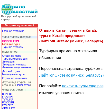
Белорусский туристический
сервер
Витрина путешествий
Отдых в Китае, путевки в Китай,
Главная страница
туры в Китай; предлагает
ТУРЫ, ТУРИЗМ И ОТДЫХ
ЛайтТопСистемс (Минск, Беларусь)
ПОИСК ТУРА
Горящие туры
Туры по странам
Турфирма временно отключила
ВИДЫ ТУРОВ:
Отдых на море
объявления.
Туры выходного дня
Экскурсии
Экскурсии + отдых
Лечение, оздоровление
Персональная страница турфирмы
Детский отдых
Молодежные туры
ЛайтТопСистемс (Минск, Беларусь)
Отдых на каникулах
Другие виды туров - на
странице «
Поиск тура
»
Попробуйте
поискать туры еще раз
,
ЧАЩЕ ВСЕГО ИЩУТ:
изменив условия поиска.
ЕГИПЕТ
ГРУЗИЯ
ТУРЦИЯ
РОССИЯ
ИТАЛИЯ
ФРАНЦИЯ