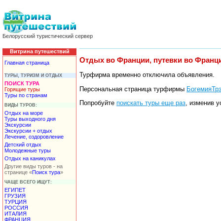
Белорусский туристический сервер
Витрина путешествий
Отдых во Франции, путевки во Франц
Главная страница
Турфирма временно отключила объявления.
ТУРЫ, ТУРИЗМ И ОТДЫХ
ПОИСК ТУРА
Персональная страница турфирмы
БогемияТрэ
Горящие туры
Туры по странам
Попробуйте
поискать туры еще раз
, изменив у
ВИДЫ ТУРОВ:
Отдых на море
Туры выходного дня
Экскурсии
Экскурсии + отдых
Лечение, оздоровление
Детский отдых
Молодежные туры
Отдых на каникулах
Другие виды туров - на
странице «
Поиск тура
»
ЧАЩЕ ВСЕГО ИЩУТ:
ЕГИПЕТ
ГРУЗИЯ
ТУРЦИЯ
РОССИЯ
ИТАЛИЯ
ФРАНЦИЯ