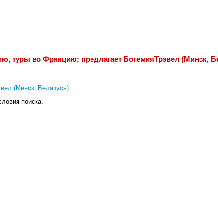
ию, туры во Францию; предлагает БогемияТрэвел (Минск, Б
вел (Минск, Беларусь)
словия поиска.