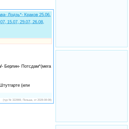
- Лодзь*- Краков 25.06.
7, 15.07, 29.07, 26.08,
- Берлин- Потсдам*(мега
 Штутгарте (или
(тур № 322669, Польша, от 2026-08-08)