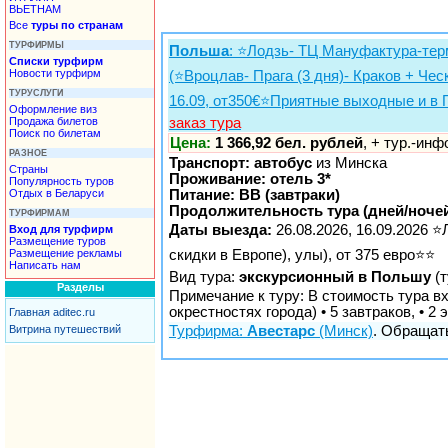
ВЬЕТНАМ
Все
туры по странам
ТУРФИРМЫ
Польша
: ⭐Лодзь- ТЦ Мануфактура-те
Списки турфирм
Новости турфирм
(⭐️Вроцлав- Прага (3 дня)- Краков + Ческ
ТУРУСЛУГИ
16.09, от350€⭐️Приятные выходные и в 
Оформление виз
Продажа билетов
заказ тура
Поиск по билетам
Цена:
1 366,92 бел. рублей
, + тур.-ин
РАЗНОЕ
Транспорт: автобус
из Минска
Страны
Проживание: отель 3*
Популярность туров
Отдых в Беларуси
Питание: BB (завтраки)
Продолжительность тура (дней/ночей
ТУРФИРМАМ
Даты выезда:
26.08.2026, 16.09.2026
Вход для турфирм
Размещение туров
Размещение рекламы
скидки в Европе), улы), от 375 евро⭐⭐
Написать нам
Вид тура:
экскурсионный в Польшу
(т
Разделы
Примечание к туру: В стоимость тура вх
окрестностях города) • 5 завтраков, • 
Главная aditec.ru
Витрина путешествий
Турфирма:
Авестарс
(Минск)
. Обращать