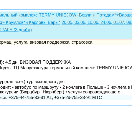
рмальный комплекс TERMY UNIEJOW- Берлин- Потсдам*⭐Варшава
и- Крумлов*и Карловы Вары*,20.05, 03.06, 10.06, 24.06, 01.07, 08.0
ПРАГЕ (3 дня)⭐)
формац. услуга, визовая поддержка, страховка
):
4,5 дн. ВИЗОВАЯ ПОДДЕРЖКА
 ⭐Лодзь- ТЦ Мануфактура-термальный комплекс TERMY UNIEJOW
ур для всех) тур выходного дня
одит: • автобус по маршруту • 2 ночлега в Польше • 3 ночлега в
2 экскурсии (Вюрцбург, Нюрнберг) • услуги сопровождающего
ся: +375-44-755-33-91 А1, +375-29-755-33-91 МТС