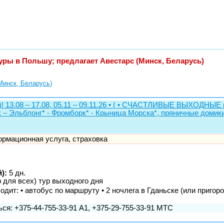
уры в Польшу; предлагает Авестарс (Минск, Беларусь)
Минск, Беларусь)
)! 13.08 – 17.08, 05.11 – 09.11.26 • ( • СЧАСТЛИВЫЕ ВЫХОДН
– Эльблонг* - Фромборк* - Крыница Морска*, пряничные домики
формационная услуга, страховка
):
5 дн.
р для всех) тур выходного дня
дит: • автобус по маршруту • 2 ночлега в Гданьске (или пригород
ся: +375-44-755-33-91 А1, +375-29-755-33-91 МТС