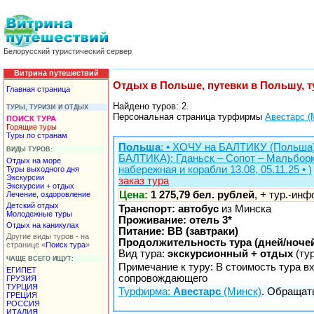
Белорусский туристический сервер
Витрина путешествий
Отдых в Польше, путевки в Польшу, т
Главная страница
Найдено туров: 2.
ТУРЫ, ТУРИЗМ И ОТДЫХ
Персональная страница турфирмы
Авестарс (
ПОИСК ТУРА
Горящие туры
Туры по странам
Польша
: • ХОЧУ на БАЛТИКУ (Польша
ВИДЫ ТУРОВ:
БАЛТИКА): Гданьск – Сопот – Мальборк 
Отдых на море
набережная и корабли 13.08, 05.11.25 • )
Туры выходного дня
Экскурсии
заказ тура
Экскурсии + отдых
Цена:
1 275,79 бел. рублей
, + тур.-ин
Лечение, оздоровление
Детский отдых
Транспорт: автобус
из Минска
Молодежные туры
Проживание: отель 3*
Отдых на каникулах
Питание: BB (завтраки)
Другие виды туров - на
Продолжительность тура (дней/ночей
странице «
Поиск тура
»
Вид тура:
экскурсионный + отдых
(ту
ЧАЩЕ ВСЕГО ИЩУТ:
Примечание к туру: В стоимость тура вхо
ЕГИПЕТ
сопровождающего
ГРУЗИЯ
ТУРЦИЯ
Турфирма:
Авестарс
(Минск)
. Обращать
ГРЕЦИЯ
РОССИЯ
ИТАЛИЯ