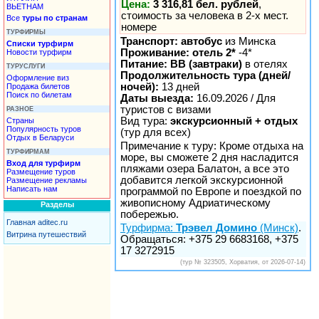
Цена:
3 316,81 бел. рублей
,
ВЬЕТНАМ
стоимость за человека в 2-х мест.
Все
туры по странам
номере
ТУРФИРМЫ
Транспорт: автобус
из Минска
Списки турфирм
Проживание: отель 2*
-4*
Новости турфирм
Питание: BB (завтраки)
в отелях
ТУРУСЛУГИ
Продолжительность тура (дней/
Оформление виз
ночей):
13 дней
Продажа билетов
Поиск по билетам
Даты выезда:
16.09.2026 / Для
туристов с визами
РАЗНОЕ
Вид тура:
экскурсионный + отдых
Страны
Популярность туров
(тур для всех)
Отдых в Беларуси
Примечание к туру: Кроме отдыха на
ТУРФИРМАМ
море, вы сможете 2 дня насладится
Вход для турфирм
пляжами озера Балатон, а все это
Размещение туров
добавится легкой экскурсионной
Размещение рекламы
Написать нам
программой по Европе и поездкой по
живописному Адриатическому
Разделы
побережью.
Главная aditec.ru
Турфирма:
Трэвел Домино
(Минск)
.
Витрина путешествий
Обращаться: +375 29 6683168, +375
17 3272915
(тур № 323505, Хорватия, от 2026-07-14)