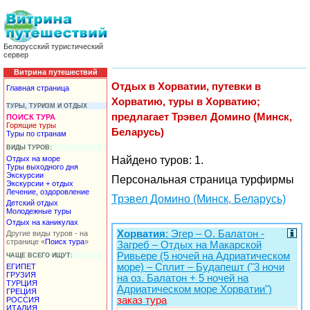
Белорусский туристический
сервер
Витрина путешествий
Отдых в Хорватии, путевки в
Главная страница
Хорватию, туры в Хорватию;
ТУРЫ, ТУРИЗМ И ОТДЫХ
предлагает Трэвел Домино (Минск,
ПОИСК ТУРА
Горящие туры
Беларусь)
Туры по странам
ВИДЫ ТУРОВ:
Отдых на море
Найдено туров: 1.
Туры выходного дня
Экскурсии
Персональная страница турфирмы
Экскурсии + отдых
Лечение, оздоровление
Трэвел Домино (Минск, Беларусь)
Детский отдых
Молодежные туры
Отдых на каникулах
Хорватия
: Эгер – О. Балатон -
Другие виды туров - на
странице «
Поиск тура
»
Загреб – Отдых на Макарской
Ривьере (5 ночей на Адриатическом
ЧАЩЕ ВСЕГО ИЩУТ:
море) – Сплит – Будапешт ("3 ночи
ЕГИПЕТ
ГРУЗИЯ
на оз. Балатон + 5 ночей на
ТУРЦИЯ
Адриатическом море Хорватии")
ГРЕЦИЯ
заказ тура
РОССИЯ
ИТАЛИЯ