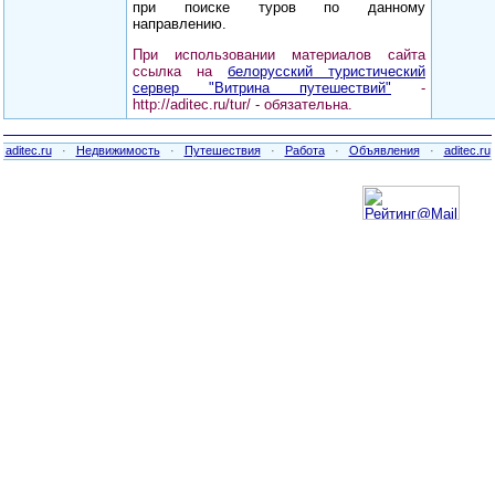
при поиске туров по данному
направлению.
При использовании материалов сайта
ссылка на
белорусский туристический
сервер "Витрина путешествий"
-
http://aditec.ru/tur/ - обязательна.
aditec.ru
·
Недвижимость
·
Путешествия
·
Работа
·
Объявления
·
aditec.ru