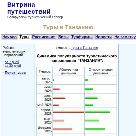
Витрина
путешествий
Белорусский туристический сервер
Туры в Танзанию
Начало
Туры
Расписания
Визы
Турфирмы
Новости
На заметку
Рейтинг
смотреть
туры в Танзанию
туристических
направлений:
Динамика популярности туристического
направления "ТАНЗАНИЯ":
·
за 7 дней
·
за 30 дней
Абсолютная
Относительная
Период
·
Поиск туров
динамика
динамика
август
2026
июль
2026
июнь
2026
май 2026
апрель
2026
март
2026
февраль
2026