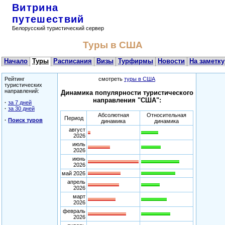
Витрина
путешествий
Белорусский туристический сервер
Туры в США
Начало
Туры
Расписания
Визы
Турфирмы
Новости
На заметку
Рейтинг
смотреть
туры в США
туристических
направлений:
Динамика популярности туристического
направления "США":
·
за 7 дней
·
за 30 дней
Абсолютная
Относительная
Период
·
Поиск туров
динамика
динамика
август
2026
июль
2026
июнь
2026
май 2026
апрель
2026
март
2026
февраль
2026