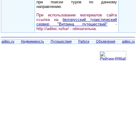
при поиске туров по данному
направлению.
При использовании материалов сайта
ссылка на
белорусский туристический
сервер "Витрина путешествий"
-
http://aditec.ru/tur/ - обязательна.
aditec.ru
·
Недвижимость
·
Путешествия
·
Работа
·
Объявления
·
aditec.ru