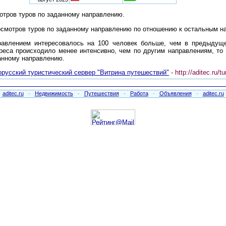
отров туров по заданному направлению.
осмотров туров по заданному направлению по отношению к остальным н
правлением интересовалось на 100 человек больше, чем в предыдущ
ереса происходило менее интенсивно, чем по другим направлениям, то
данному направлению.
орусский туристический сервер "Витрина путешествий"
- http://aditec.ru/t
aditec.ru
·
Недвижимость
·
Путешествия
·
Работа
·
Объявления
·
aditec.ru