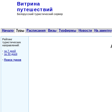
Витрина
путешествий
Белорусский туристический сервер
Начало
Туры
Расписания
Визы
Турфирмы
Новости
На заметку
Рейтинг
туристических
направлений:
·
за 7 дней
·
за 30 дней
·
Поиск туров