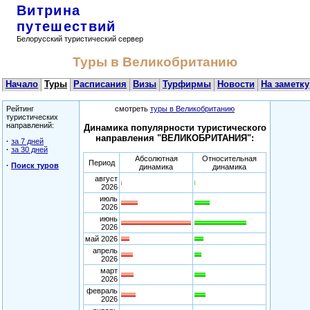
Витрина
путешествий
Белорусский туристический сервер
Туры в Великобританию
Начало
Туры
Расписания
Визы
Турфирмы
Новости
На заметку
Рейтинг
смотреть
туры в Великобританию
туристических
направлений:
Динамика популярности туристического
направления "ВЕЛИКОБРИТАНИЯ":
·
за 7 дней
·
за 30 дней
Абсолютная
Относительная
Период
·
Поиск туров
динамика
динамика
август
2026
июль
2026
июнь
2026
май 2026
апрель
2026
март
2026
февраль
2026