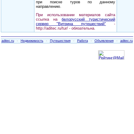
при поиске туров по данному
направлению.
При использовании материалов сайта
ссылка на
белорусский туристический
сервер "Витрина путешествий"
-
http://aditec.ru/tur/ - обязательна.
aditec.ru
·
Недвижимость
·
Путешествия
·
Работа
·
Объявления
·
aditec.ru